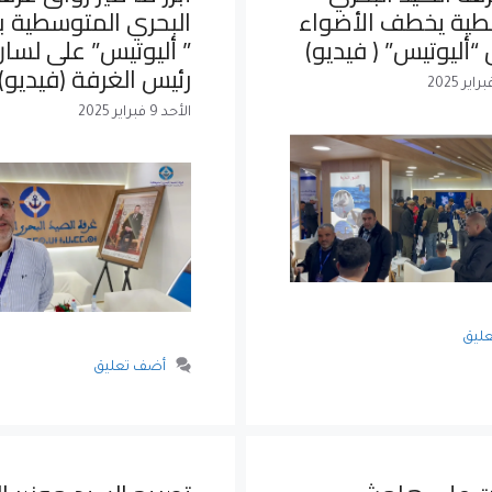
طية يخطف الأضواء
البحري المتوسطية 
أليوتيس” ( فيديو)
” أليوتيس” على لسان
رئيس الغرفة (فيديو)
الأحد 9 فبراير 2025
ليق
أضف تعليق