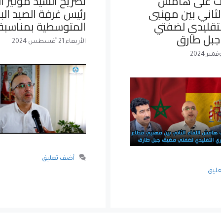
ت على هامش
تصريح السيد مونير الد
الثاني بين مهنيي
رئيس غرفة الصيد ال
لتقليدي لضفتي
المتوسطية بمناسبة 
بل طارق
الأربعاء 21 أغسطس 2024
أضف تعليق
ليق