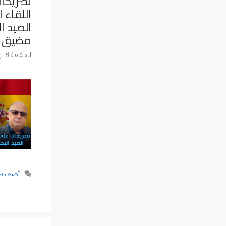
تصريحا
اللقاء 
الصيد ا
مضيق ج
الجمعة 8 نوفمبر 2024
أضف تع