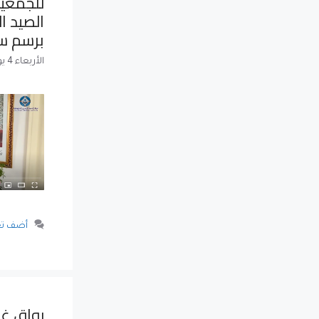
للجمعية
الصيد ا
برسم سنة 
الأربعاء 4 يونيو 2025
أضف تع
رواق غر