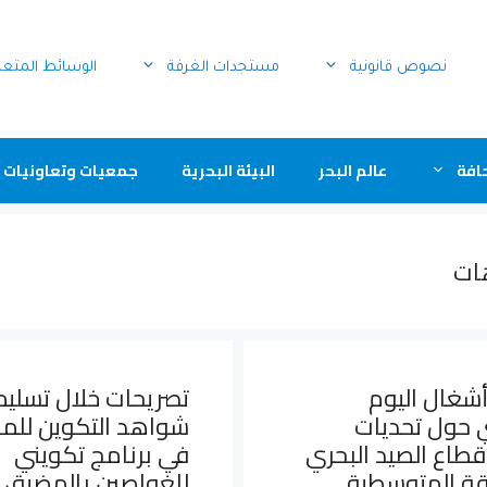
نصوص قانونية
مستجدات الغرفة
الوسائط المتع
افة
عالم البحر
البيئة البحرية
جمعيات وتعاونيات 
ات
شغال اليوم
تصريحات خلال تسليم
 حول تحديات
شواهد التكوين للم
طاع الصيد البحري
في برنامج تكويني
قة المتوسطية
للغواصين بالمضيق