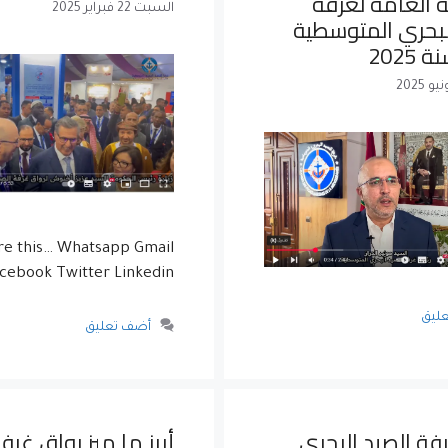
 العامة لغرفة
السبت 22 فبراير 2025
لبحري المتوسطية
2025
re this… Whatsapp Gmail
cebook Twitter Linkedin
ليق
أضف تعليق
فة الصيد البحري
أبرز ما ميز رواق غرف