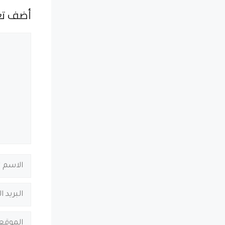
أضف تع