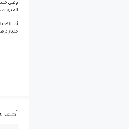
الفترة نفسها من سنة 2012 (0,99
مليار درهم 
أضف تع