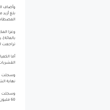
المصطادة
تراجعت الكمية ب 7 بالمائة
القشريات ب 10 بالمائة، وارتفعت ب 8 بالمائة م
نهاية الش
60 مليون درهم سنة 2012).