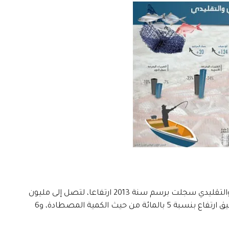
أفاد المكتب الوطني للصيد البحري بأن الكميات المفرغة من الصيد الساحلي والتقليدي سجلت برسم سنة 2013 ارتفاعا، لتصل إلى مليون
و172 ألف و 973 طنن، محققا قيمة إجمالية بأزيد من 5,44 مليار درهم، أي بتحقيق ارتفاع بنسبة 5 بالمائة من حيث الكمية المصطادة، و6