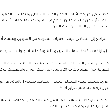
مائة من حيث الوزن.
التراجع إلى انخفاض قيمة الكميات المفرغة من السردين وسمك أبو سيف والاسقمر
، ارتفعت قيمة سمك الشرن والأنشوبة والسابر وبونيت ساردا على التوالي ب 56 و73 و8
يات ب 20 بالمائة من حيث الوزن، وانخفضت ب 12 بالمائة من حيث القيمة.
حتى فبراير 2013).