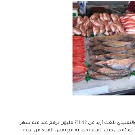
أفاد المكتب الوطني للصيد البحري بأن الكميات المفرغة من الصيد الساحلي والتقليدي بلغت أزيد من 711,42 مليون درهم عند متم شهر
2014 مسجلة بذلك انخفاضا بنسبة 11 في المائة من حيث الوزن و18 في المائة من حيث القيمة مقارنة مع نفس الفترة من سنة