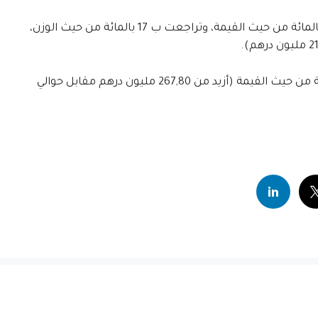
وعلى مستوى الموانئ، ارتفعت الكميات المفرغة بالموانئ المتوسطية ب 13 بالمائة من حيث القيمة، وتراجعت ب 17 بالمائة من حيث الوزن،
أما الكميات المفرغة بالموانئ الأطلسية فانخفضت ب 8 بالمائة وب 14 بالمائة من حيث القيمة (أزيد من 267,80 مليون درهم مقابل حوالي