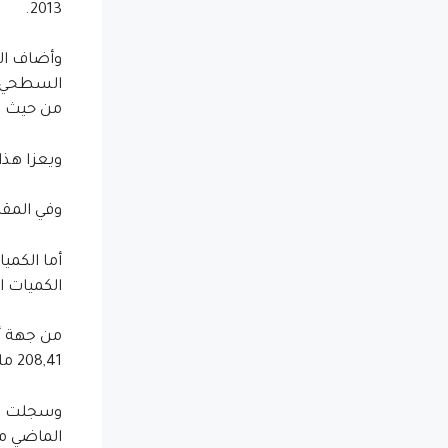
2013.
من حيث القيمة، 8و في ال
ويعزا هذا 
وفي المقابل
الكميات المفرغة من القشر
208,41 مليون درهم عند متم فبراير 2014.
الماضي مقابل 1,7 مليار درهم 