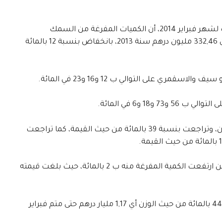
وأضاف المكتب، في آخر إحصائيات له حول الصيد الساحلي والتقليدي بالمغرب لشهر فبراير 2014، أن الكميات المفرغة من السمك
السطحي بلغت أزيد من 292,02 مليون درهم في الفترة نفسها، مقابل أزيد من 332,46 مليون درهم سنة 2013، بانخفاض بنسبة 12 بالمائة
ي على التوالي ب 12 و16 و23 في المائة.
1 و6 في المائة.
أما الكميات المفرغة من الرخويات فانخفضت بنسبة 53 بالمائة من حيث الوزن، وتراجعت بنسبة 39 بالمائة من حيث القيمة، كما تراجعت
من جهة أخرى، سجلت قيمة السمك الأبيض انخفاضا بنسبة 1 بالمائة، في حين ارتفعت الكمية المفرغة منه ب 2 بالمائة، حيث بلغت قيمته
وسجلت الطحالب ارتفاعا بنسبة 3 بالمائة من حيث القيمة وانخفاضا بنسبة 44 بالمائة من حيث الوزن أي 1,17 مليار درهم حتى متم فبراير