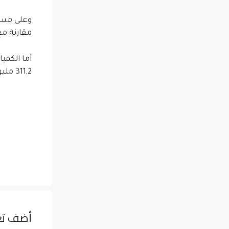
مقارنة مع الفترة نفسها 
311,2 مليون درهم في الفترة نفسها سنة 2013).
أضف تع