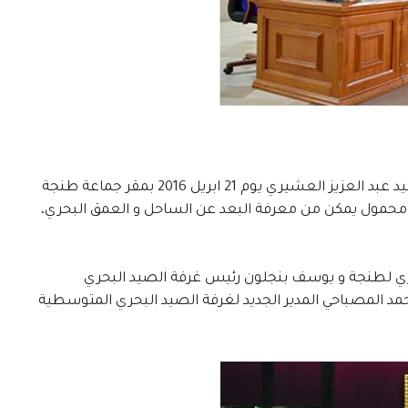
نظّمت جمعية أرباب مراكب الصيد التقليدي لميناء طنجة، والتي يترأسها السيد عبد العزيز العشيري يوم 21 ابريل 2016 بمقر جماعة طنجة
داء من الساعة الخامسة مساء، حفل توزيع 55 جهاز (GPS/SONDA/HD5) محمول يمكن من معرفة البعد عن الساحل و العمق البحري،
ي لطنجة و يوسف بنجلون رئيس غرفة الصيد البحري
مد المصباحي المدير الجديد لغرفة الصيد البحري المتوسطية