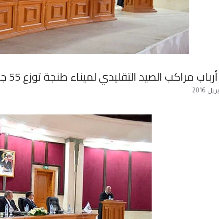
مراكب الصيد التقليدي لميناء طنجة توزع 55 جهاز “جي بي اس” لفائدة البحارة.