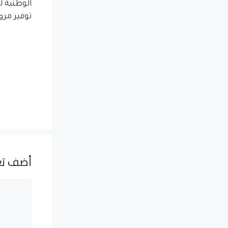
الوطنية ل
توفير مرو
أضف تع