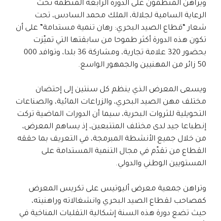
ويراهن المنظمون على الدورة الرابعة المنظمة تحت
الرعاية السامية لجلالة، الملك محمد السادس، تحت
شعار “قطاع الصيد البحري: رهان تنمية مستدامة” على أن
تكون هذه الدورة أكثر طموحا من سابقتها التي تميّزت
بحضور 320 علامة تجارية، ومشاركة 36 بلدا، وتوافد 000
50 زائر من المهنيين والجمهور الواسع.
ويسعى المعرض الذي ينظم كل سنتين إلى إحتضان
مختلف مهن الصيد البحري، والزراعات المائية، والصناعات
التحويلية للثروات البحرية، سيما أن الدورات الماضية تركت
إنطباعا جيد لدى مختلف المتتبعين، إذ يساهم المعرض،
من خلال جميع الأنشطة المبرمجة، في التعريف بما حققه
القطاع من تقدّم في مجال التنمية المستدامة على
المستويين الوطني والدولي.
وتراهن جمعية معرض أليوتيس على تكريس المعرض
كمصاحب لقطاع الصيد البحري وانشغالاته وراهنيته،
حيث تضع دورة هذه السنة إشكالية التقلبات المناخية في