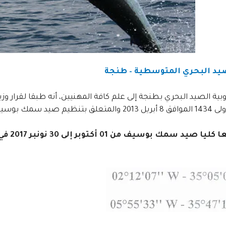
صيد البحري المتوسطية – طنجة
دة الرابعة منه البند رقم 1، فإنه :
يمنع م