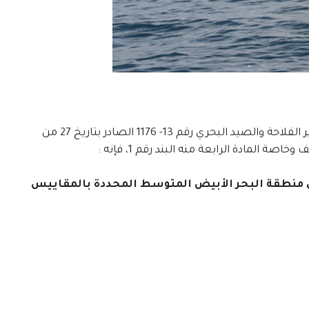
تنهي مندوبية الصيد البحري بطنجة إلى علم كافة المهنيين، أنه طبقا لقرار وزير الفلاحة والصيد البحري رقم 13- 1176 الصادر بتاريخ 27 من
نعا كليا صيد سمك بوسيف من 01 أكتوبر إلى 30 نونبر 2017 في منطقة البحر الأبيض المتوسط المحددة بالمقاييس