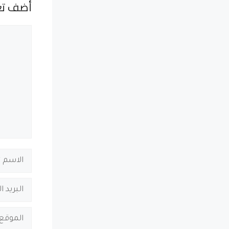
أضف تع