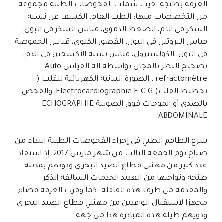
الغرفة بطنجة. حيث شملت الفحوصات الطبية مجموعة
من التخصصات منها: الطب العام، الكشف عن نسبة
السكر في الدم، الضغط الدموي، قياس السكر في البول،
قياس البروتين في البول، القصور الكلوي، قياس الحموضة
في البول، الكولسترول، قياس نسبة الأكسجين في الدم،
تصحيح النظر بالمجان بواسطة آلة القياس Auto
refractomètre ، الصورة البيانية الكهربائية للقلب (
تخطيط القلب) Electrocardiographie E.C.G، والفحص
بالصدى أو الموجات فوق الصوتية ECHOGRAPHIE
ABDOMINALE.
شرع الطاقم الطبي في إجراء الفحوصات الطبية ابتداء من
صباح يوم الجمعة الثالث من شهر مارس 2017، إذ استفاد
عدد كبير من مهنيي قطاع الصيد البحري وذويهم بمدينة
طنجة ونواحيها من العديد الخدمات السالفة الذكر
والمقدمة من طرف هذه القافلة. كما وفرت الغرفة فضاء
مجهزا لاستقبال الوافدين من مهنيي قطاع الصيد البحري
وذويهم طيلة هذه المبادرة هذا من جهة.