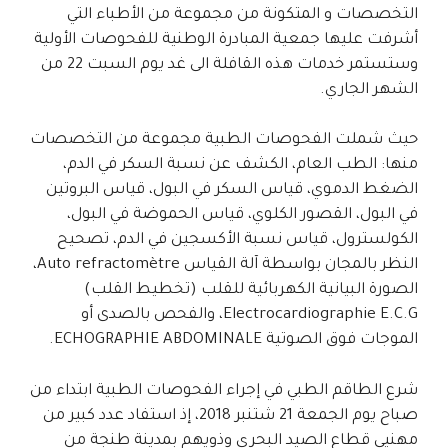
التخصصات و المتكونة من مجموعة من الأطباء التي
أشرفت عليها جمعية المبادرة الوطنية للفحوصات الأولية
وستستمر خدمات هذه القافلة الى غد يوم السبت 22 من
الشهر الجاري.
حيث شملت الفحوصات الطبية مجموعة من التخصصات
منها: الطب العام، الكشف عن نسبة السكر في الدم،
الضغط الدموي، قياس السكر في البول، قياس البروتين
في البول، القصور الكلوي، قياس الحموضة في البول،
الكولسترول، قياس نسبة الأكسجين في الدم، تصحيح
النظر بالمجان بواسطة آلة القياس Auto refractomètre،
الصورة البيانية الكهربائية للقلب (تخطيط القلب)
Electrocardiographie E.C.G، والفحص بالصدى أو
الموجات فوق الصوتية ECHOGRAPHIE ABDOMINALE.
شرع الطاقم الطبي في إجراء الفحوصات الطبية ابتداء من
صباح يوم الجمعة 21 شتنبر 2018، إذ استفاد عدد كبير من
مهنيي قطاع الصيد البحري وذويهم بمدينة طنجة من