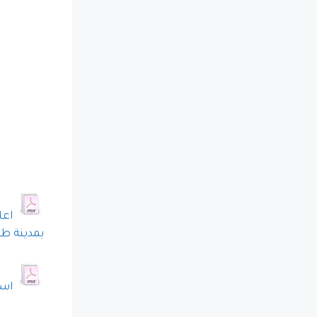
اعل
بمدينة طنجة مابين
است