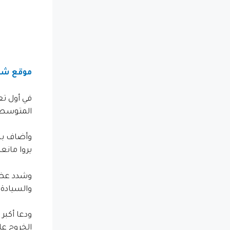
موقع شم
في أول تع
المتوسطية
وأضاف بنج
يروا مانعا
وشدد عضو 
والسيادة 
ودعا أكبر
الخروج عل