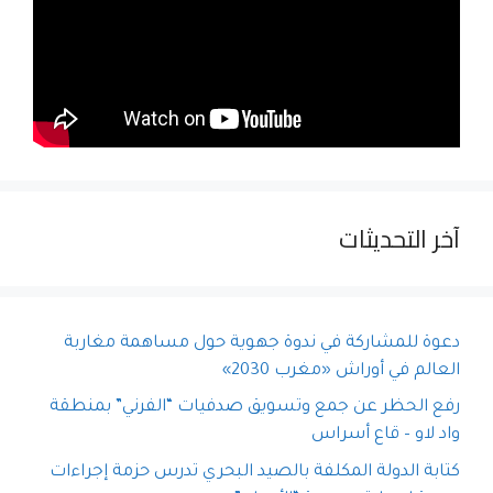
آخر التحديثات
دعوة للمشاركة في ندوة جهوية حول مساهمة مغاربة
العالم في أوراش «مغرب 2030»
رفع الحظر عن جمع وتسويق صدفيات “الفرني” بمنطقة
واد لاو – قاع أسراس
كتابة الدولة المكلفة بالصيد البحري تدرس حزمة إجراءات