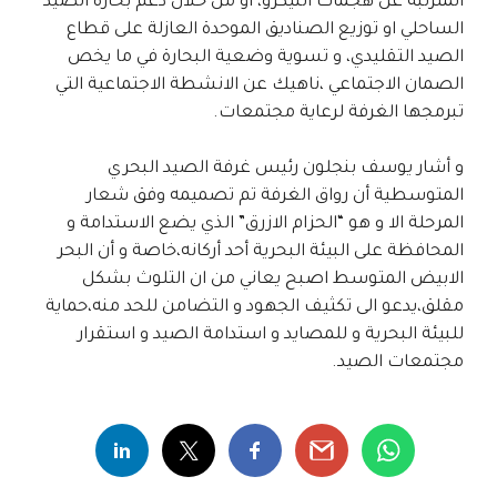
المترتبة عن هجمات النيكرو، او من خلال دعم بحارة الصيد
الساحلي او توزيع الصناديق الموحدة العازلة على قطاع
الصيد التقليدي، و تسوية وضعية البحارة في ما يخص
الصمان الاجتماعي ،ناهيك عن الانشطة الاجتماعية التي
تبرمجها الغرفة لرعاية مجتمعات.
و أشار يوسف بنجلون رئيس غرفة الصيد البحري
المتوسطية أن رواق الغرفة تم تصميمه وفق شعار
المرحلة الا و هو “الحزام الازرق” الذي يضع الاستدامة و
المحافظة على البيئة البحرية أحد أركانه،خاصة و أن البحر
الابيض المتوسط اصبح يعاني من ان التلوث بشكل
مقلق،يدعو الى تكثيف الجهود و التضامن للحد منه،حماية
للبيئة البحرية و للمصايد و استدامة الصيد و استقرار
مجتمعات الصيد.