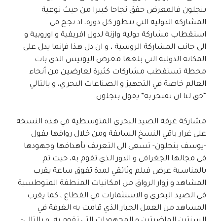
بنجلون فالمعرض حقق نجاحا كبيرا من حيث نوعية
المشاركة الدولية التي تتطور كل دورة، اذ نجح في
استقطاب مشاركة دولية وازنة لدول افريقية و اوروبية و
الى جانب المشاركة الروسية ، و ان دل هذا فإنما يدل على
المكانة الدولية التي بلغها معرض اليوتيس الذي بات
محطة تستقطب مشاركات كثيرة لعارضين من أنحاء
العالم خاصة في التجهيز و الصناعات البحري، و بالتالي
“حق لنا ان نفتخر به” يقول بنجلون.
مشاركة غرفة الصيد البحري المتوسطية في هذه النسخة
على غرار باقي النسخ السابقة ومن خلال رواقها يقول
-يوسف بنجلون- تسعى الى التعريف بأهدافها وجهودها
في مجالها الجغرافي و الدور الذي تقوم به، حيث تم
بالمناسبة عرض فيلم وثائقي لمدة تفوق ساعة يقرب
المشاهد و زوار الرواق من امكانيات المنطقة المتوطسية
في الصيد البحري و الاستثمارات في القطاع ، كما يقرب
المشاهد من العمل الجبار الذي قامت به الغرفة في
السنتين الماضيتين و المجهودات التي تقوم به، و بالتالي-