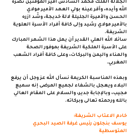
الجلالة الملك محمد السادس أمير المؤمنين نصره
الله وأيده، وأقر عينه بولي العهد الأمير مولاي
الحسن والأميرة الجليلة لالة خديجة، وشّد ازره
بالأمير مولاي رشيد وإلى كافة أفراد الأسرة العلوية
الشريفة.
سائلا الله العلي القدير أن يهل هذا الشهر المبارك
على الأسرة الملكية الشريفة بموفور الصحة
والهناء واليمن والبركات، وعلى كافة أفراد الشعب
المغربي.
وبهذه المناسبة الكريمة نسأل الله عز وجل أن يرفع
البلاء ويعجل بالشفاء لجميع المرضى إنه سميع
مجيب، وبالإجابة جدير، والسلام على المقام العالي
بالله ورحمته تعالى وبركاته.
خادم الاعتاب الشريفة:
يوسف بنجلون رئيس غرفة الصيد البحري
المتوسطية