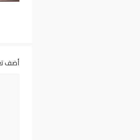
أضف تع