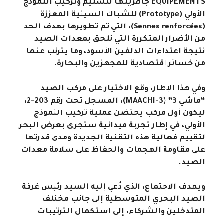
EQUIPEMENTS جاهزيتها لتسليم وتركيب النموذج
الأولي (Prototype) للشباك السينية المعززة
(Sennes renforcées)، التي تم تطويرها بهدف الحد
من الأضرار المتكررة التي تلحق بمعدات الصيد
نتيجة اعتداءات الدلفين الأسود، وما يترتب عنها
من خسائر اقتصادية للمجهزين والبحارة.
وفي هذا الإطار، وقع الاختيار على مركب الصيد
“ماشي 3” (MAACHI-3)، المسجل تحت رقم 203-2،
ليكون أول مركب يحتضن عملية تركيب النموذج
الأولي، في إطار تجربة ميدانية ستجرى بعرض البحر
لتقييم فعالية هذه التقنية الجديدة ومدى قدرتها
على مقاومة الهجمات والحفاظ على سلامة معدات
الصيد.
ويهدف الاجتماع، الذي دُعي إليه السيد رئيس غرفة
الصيد البحري المتوسطية إلى جانب مختلف
المتدخلين والشركاء، إلى استكمال الترتيبات