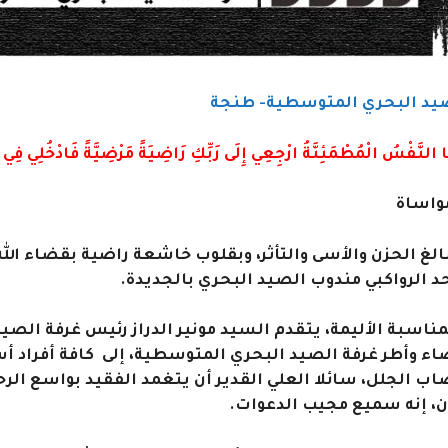
صيد البحري المتوسطية- طنجة
َا النَّفْسُ الْمُطْمَئِنَّةُ ارْجِعِي إِلَى رَبِّكِ رَاضِيَةً مَرْضِيَّةً فَادْخُلِي فِي 
واساة
بالغ الحزن والأسى والتأثر، وبقلوب خاشعة راضية بقضاء الله 
حد الرواكبي مندوب الصيد البحري بالجديدة.
مناسبة الأليمة، يتقدم السيد مونير الدراز رئيس غرفة الص
اء وأطر غرفة الصيد البحري المتوسطية، إلى كافة أفراد أس
اب الجلل، سائلا العلي القدير أن يتغمد الفقيد بواسع ال
، إنه سميع مجيب الدعوات.