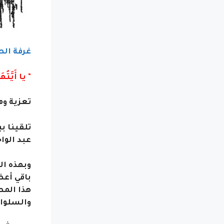
غرفة ال
”
يا أَيَّتُه
تعزية وم
تلقينا ب
عبد الوا
وبهذه ال
باقي أعض
هذا المص
والسلوان