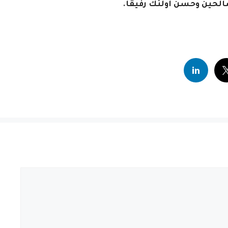
صالحين وحسن أولئك رفيقا.