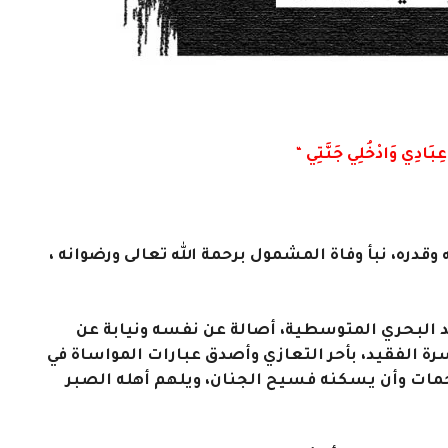
عِبَادِي وَادْخُلِي جَنَّتِي
“
وقدره، نبأ وفاة المشمول برحمة الله تعالى ورضوانه ،
يد البحري المتوسطية، أصالة عن نفسه ونيابة عن
رة الفقيد، بأحر التعازي وأصدق عبارات المواساة في
رحمات وأن يسكنه فسيح الجنان، ويلهم أهله الصبر