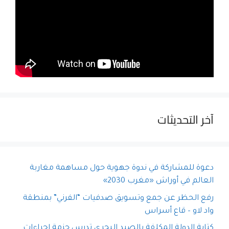
آخر التحديثات
دعوة للمشاركة في ندوة جهوية حول مساهمة مغاربة
العالم في أوراش «مغرب 2030»
رفع الحظر عن جمع وتسويق صدفيات “الفرني” بمنطقة
واد لاو – قاع أسراس
كتابة الدولة المكلفة بالصيد البحري تدرس حزمة إجراءات