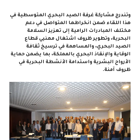
وتندرج مشاركة غرفة الصيد البحري المتوسطية في
هذا اللقاء ضمن انخراطها المتواصل في دعم
مختلف المبادرات الرامية إلى تعزيز السلامة
البحرية، وتطوير ظروف اشتغال مهنيي قطاع
الصيد البحري، والمساهمة في ترسيخ ثقافة
الوقاية والإنقاذ البحري بالمملكة، بما يضمن حماية
الأرواح البشرية واستدامة الأنشطة البحرية في
ظروف آمنة.