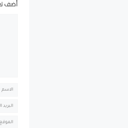
أضف تع