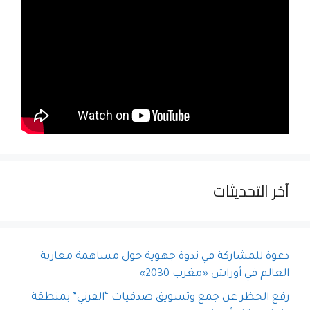
آخر التحديثات
دعوة للمشاركة في ندوة جهوية حول مساهمة مغاربة
العالم في أوراش «مغرب 2030»
رفع الحظر عن جمع وتسويق صدفيات “الفرني” بمنطقة