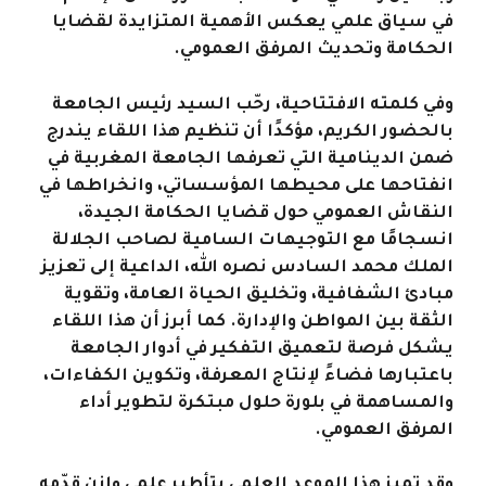
في سياق علمي يعكس الأهمية المتزايدة لقضايا
الحكامة وتحديث المرفق العمومي.
وفي كلمته الافتتاحية، رحّب السيد رئيس الجامعة
بالحضور الكريم، مؤكدًا أن تنظيم هذا اللقاء يندرج
ضمن الدينامية التي تعرفها الجامعة المغربية في
انفتاحها على محيطها المؤسساتي، وانخراطها في
النقاش العمومي حول قضايا الحكامة الجيدة،
انسجامًا مع التوجيهات السامية لصاحب الجلالة
الملك محمد السادس نصره الله، الداعية إلى تعزيز
مبادئ الشفافية، وتخليق الحياة العامة، وتقوية
الثقة بين المواطن والإدارة. كما أبرز أن هذا اللقاء
يشكل فرصة لتعميق التفكير في أدوار الجامعة
باعتبارها فضاءً لإنتاج المعرفة، وتكوين الكفاءات،
والمساهمة في بلورة حلول مبتكرة لتطوير أداء
المرفق العمومي.
وقد تميز هذا الموعد العلمي بتأطير علمي وازن قدّمه